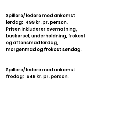
Spillere/ ledere med ankomst
lørdag: 49
9 kr. pr. person.
Prisen inkluderer overnatning,
buskørsel, underholdning, frokost
og aftensmad lørdag,
morgenmad og frokost søndag.
Spillere/ ledere med ankomst
fredag: 549 kr. pr. person.
Prisen inkluderer 2 x overnatning,
buskørsel, morgenmad og frokost
lørdag og søndag, aftensmad
lørdag og underholdning.
For spillere, der deltager uden
overnatning, er deltagergebyret