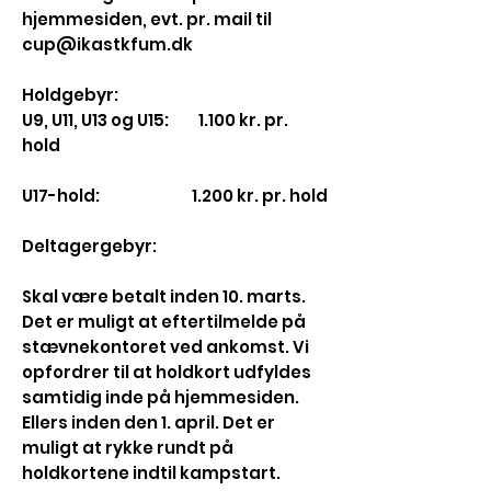
hjemmesiden, evt. pr. mail til
cup@ikastkfum.dk
Holdgebyr:
U9, U11, U13 og U15: 1.100 kr. pr.
hold
U17-hold: 1.200 kr. pr. hold
Deltagergebyr:
Skal være betalt inden 10. marts.
Det er muligt at eftertilmelde på
stævnekontoret ved ankomst. Vi
opfordrer til at holdkort udfyldes
samtidig inde på hjemmesiden.
Ellers inden den 1. april. Det er
muligt at rykke rundt på
holdkortene indtil kampstart.